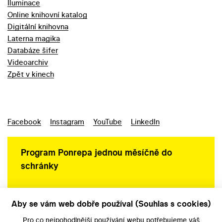
Iluminace
Online knihovní katalog
Digitální knihovna
Laterna magika
Databáze šifer
Videoarchiv
Zpět v kinech
Facebook
Instagram
YouTube
LinkedIn
Program Ponrepa jednou měsíčně do
schránky
Aby se vám web dobře používal (Souhlas s cookies)
Ochrana osobních údajů
Pro co nejpohodlnější používání webu potřebujeme váš