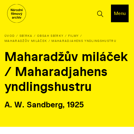
Menu
ÚVOD
SBÍRKA
OBSAH SBÍRKY
FILMY
MAHARADŽŮV MILÁČEK / MAHARADJAHENS YNDLINGSHUSTRU
Maharadžův miláček
/ Maharadjahens
yndlingshustru
A. W. Sandberg, 1925