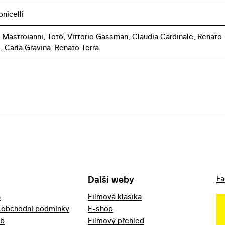
nicelli
 Mastroianni, Totò, Vittorio Gassman, Claudia Cardinale, Renato
, Carla Gravina, Renato Terra
Další weby
Fa
a
Filmová klasika
 obchodní podmínky
E-shop
eb
Filmový přehled