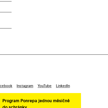
cebook
Instagram
YouTube
LinkedIn
Program Ponrepa jednou měsíčně
do schránky