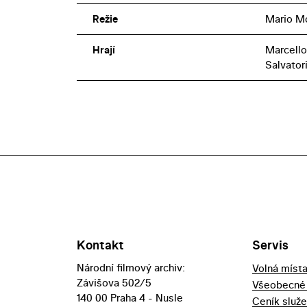
Režie
Mario Mo
Hrají
Marcello
Salvatori
Kontakt
Servis
Národní filmový archiv:
Volná míst
Závišova 502/5
Všeobecné
140 00 Praha 4 - Nusle
Ceník služ