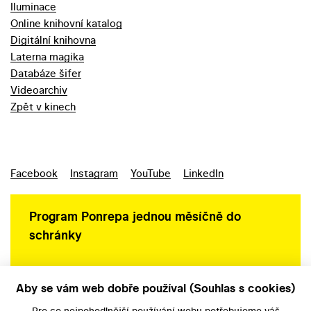
Iluminace
Online knihovní katalog
Digitální knihovna
Laterna magika
Databáze šifer
Videoarchiv
Zpět v kinech
Facebook
Instagram
YouTube
LinkedIn
Program Ponrepa jednou měsíčně do
schránky
Aby se vám web dobře používal (Souhlas s cookies)
Ochrana osobních údajů
Pro co nejpohodlnější používání webu potřebujeme váš