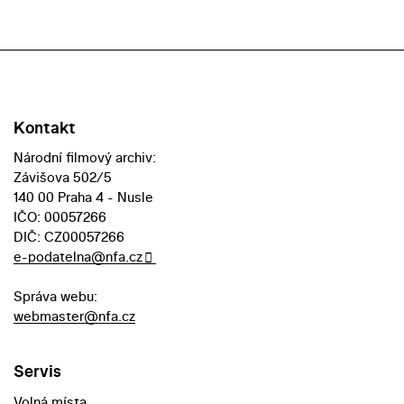
Kontakt
Národní filmový archiv:
Závišova 502/5
140 00 Praha 4 - Nusle
IČO: 00057266
DIČ: CZ00057266
e-podatelna@nfa.cz
Správa webu:
webmaster@nfa.cz
Servis
Volná místa