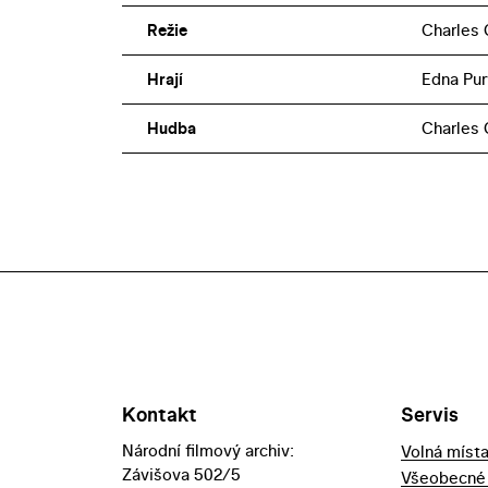
Režie
Charles 
Hrají
Edna Pur
Hudba
Charles 
Kontakt
Servis
Národní filmový archiv:
Volná míst
Závišova 502/5
Všeobecné