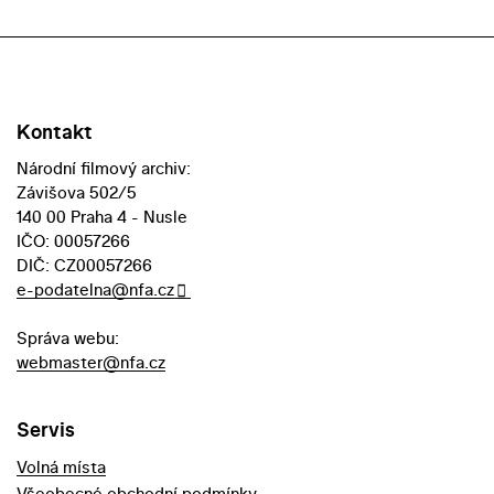
Kontakt
Národní filmový archiv:
Závišova 502/5
140 00 Praha 4 - Nusle
IČO: 00057266
DIČ: CZ00057266
e-podatelna@nfa.cz
Správa webu:
webmaster@nfa.cz
Servis
Volná místa
Všeobecné obchodní podmínky