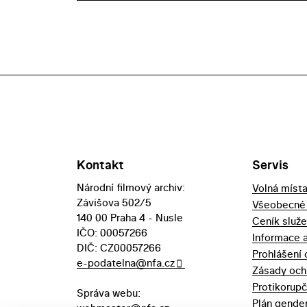
Kontakt
Servis
Národní filmový archiv:
Volná míst
Závišova 502/5
Všeobecné
140 00 Praha 4 - Nusle
Ceník služ
IČO: 00057266
Informace 
DIČ: CZ00057266
Prohlášení 
e-podatelna@nfa.cz
Zásady och
Protikorupč
Správa webu:
Plán gender