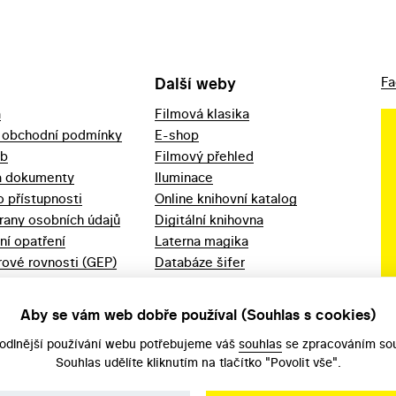
Další weby
Fa
a
Filmová klasika
 obchodní podmínky
E-shop
eb
Filmový přehled
a dokumenty
Iluminace
o přístupnosti
Online knihovní katalog
rany osobních údajů
Digitální knihovna
ní opatření
Laterna magika
ové rovnosti (GEP)
Databáze šifer
d 2023
Videoarchiv
áška - movitý
Zpět v kinech
Aby se vám web dobře používal (Souhlas s cookies)
odlnější používání webu potřebujeme váš
souhlas
se zpracováním sou
Souhlas udělíte kliknutím na tlačítko "Povolit vše".