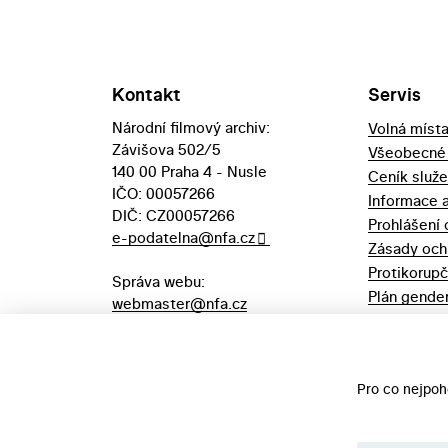
Kontakt
Servis
Národní filmový archiv:
Volná míst
Závišova 502/5
Všeobecné
140 00 Praha 4 - Nusle
Ceník služ
IČO: 00057266
Informace 
DIČ: CZ00057266
Prohlášení 
e-podatelna@nfa.cz
Zásady och
Protikorupč
Správa webu:
Plán gender
webmaster@nfa.cz
Výpůjční řá
Aukční vyhl
majetek
Pro co nejpoh