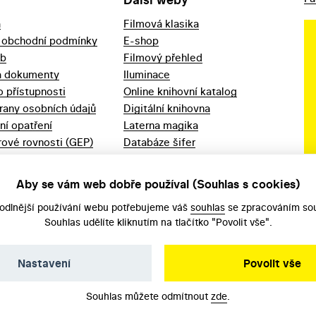
a
Filmová klasika
 obchodní podmínky
E-shop
eb
Filmový přehled
a dokumenty
Iluminace
o přístupnosti
Online knihovní katalog
rany osobních údajů
Digitální knihovna
ní opatření
Laterna magika
ové rovnosti (GEP)
Databáze šifer
d 2023
Videoarchiv
áška - movitý
Zpět v kinech
Aby se vám web dobře používal (Souhlas s cookies)
odlnější používání webu potřebujeme váš
souhlas
se zpracováním sou
Souhlas udělíte kliknutím na tlačítko "Povolit vše".
Nastavení
Povolit vše
Souhlas můžete odmítnout
zde
.