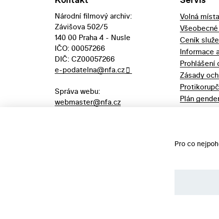
Národní filmový archiv:
Volná míst
Závišova 502/5
Všeobecné
140 00 Praha 4 - Nusle
Ceník služ
IČO: 00057266
Informace 
DIČ: CZ00057266
Prohlášení 
e-podatelna@nfa.cz
Zásady och
Protikorupč
Správa webu:
Plán gender
webmaster@nfa.cz
Výpůjční řá
Aukční vyhl
majetek
Pro co nejpoh
©️ Národní filmový archiv, 2026