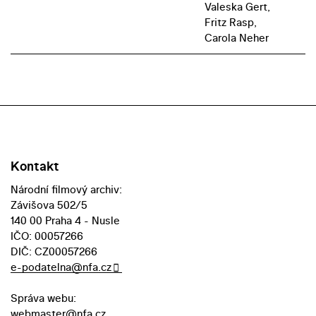
Valeska Gert,
Fritz Rasp,
Carola Neher
Kontakt
Národní filmový archiv:
Závišova 502/5
140 00 Praha 4 - Nusle
IČO: 00057266
DIČ: CZ00057266
e-podatelna@nfa.cz
Správa webu:
webmaster@nfa.cz