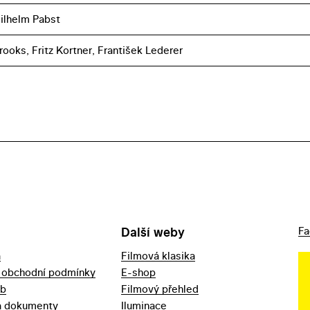
ilhelm Pabst
rooks, Fritz Kortner, František Lederer
Další weby
Fa
a
Filmová klasika
 obchodní podmínky
E-shop
eb
Filmový přehled
a dokumenty
Iluminace