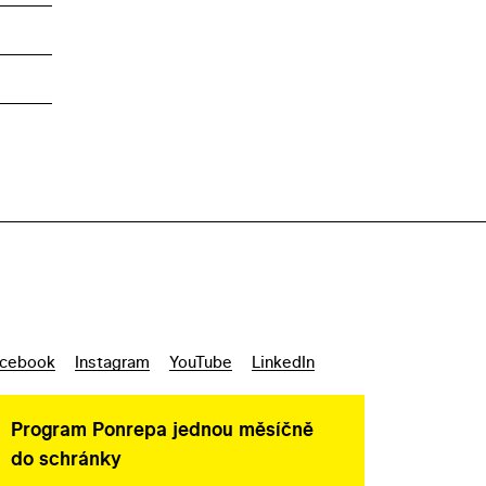
cebook
Instagram
YouTube
LinkedIn
Program Ponrepa jednou měsíčně
do schránky