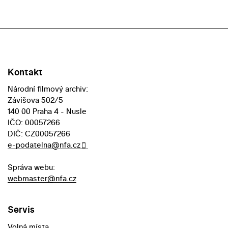
Kontakt
Národní filmový archiv:
Závišova 502/5
140 00 Praha 4 - Nusle
IČO: 00057266
DIČ: CZ00057266
e-podatelna@nfa.cz
Správa webu:
webmaster@nfa.cz
Servis
Volná místa