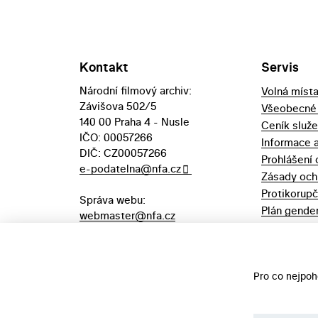
Kontakt
Servis
Národní filmový archiv:
Volná míst
Závišova 502/5
Všeobecné
140 00 Praha 4 - Nusle
Ceník služ
IČO: 00057266
Informace 
DIČ: CZ00057266
Prohlášení 
e-podatelna@nfa.cz
Zásady och
Protikorupč
Správa webu:
Plán gender
webmaster@nfa.cz
Výpůjční řá
Aukční vyhl
majetek
Pro co nejpoh