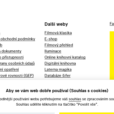
Další weby
Fa
a
Filmová klasika
 obchodní podmínky
E-shop
eb
Filmový přehled
a dokumenty
Iluminace
o přístupnosti
Online knihovní katalog
rany osobních údajů
Digitální knihovna
ní opatření
Laterna magika
ové rovnosti (GEP)
Databáze šifer
d 2023
Videoarchiv
áška - movitý
Zpět v kinech
Aby se vám web dobře používal (Souhlas s cookies)
odlnější používání webu potřebujeme váš
souhlas
se zpracováním sou
Souhlas udělíte kliknutím na tlačítko "Povolit vše".