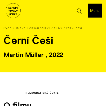
Menu
ÚVOD
SBÍRKA
OBSAH SBÍRKY
FILMY
ČERNÍ ČEŠI
Černí Češi
Martin Müller , 2022
FILMOGRAFICKÉ ÚDAJE
O filmu