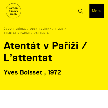
Menu
ÚVOD
SBÍRKA
OBSAH SBÍRKY
FILMY
ATENTÁT V PAŘÍŽI / LʼATTENTAT
Atentát v Paříži /
Lʼattentat
Yves Boisset , 1972