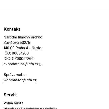
Kontakt
Národní filmový archiv:
Závišova 502/5
140 00 Praha 4 - Nusle
IČO: 00057266
DIČ: CZ00057266
e-podatelna@nfa.cz
Správa webu:
webmaster@nfa.cz
Servis
Volná místa
Všeobecné obchodní podmínky