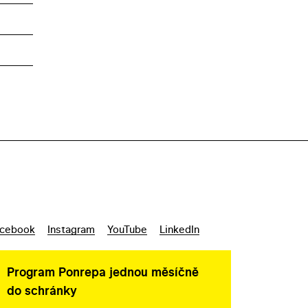
cebook
Instagram
YouTube
LinkedIn
Program Ponrepa jednou měsíčně
do schránky