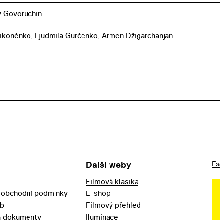
v Govoruchin
ikoněnko, Ljudmila Gurčenko, Armen Džigarchanjan
Další weby
Fa
a
Filmová klasika
 obchodní podmínky
E-shop
eb
Filmový přehled
a dokumenty
Iluminace