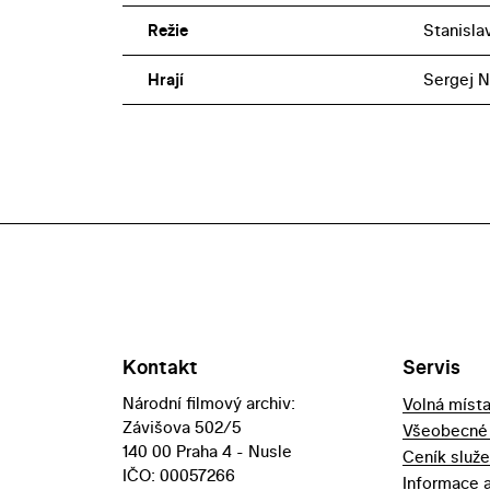
Režie
Stanisla
Hrají
Sergej N
Kontakt
Servis
Národní filmový archiv:
Volná míst
Závišova 502/5
Všeobecné
140 00 Praha 4 - Nusle
Ceník služ
IČO: 00057266
Informace 