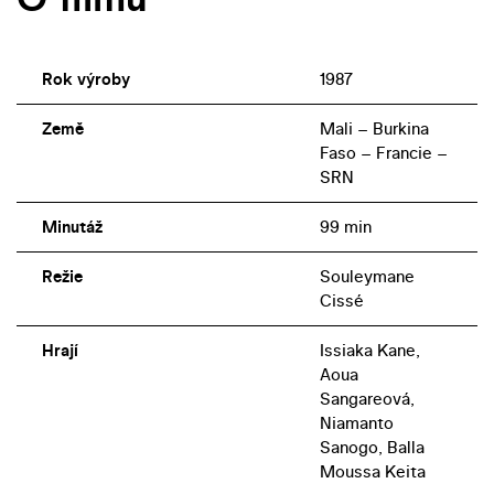
Rok výroby
1987
Země
Mali – Burkina
Faso – Francie –
SRN
Minutáž
99 min
Režie
Souleymane
Cissé
Hrají
Issiaka Kane,
Aoua
Sangareová,
Niamanto
Sanogo, Balla
Moussa Keita