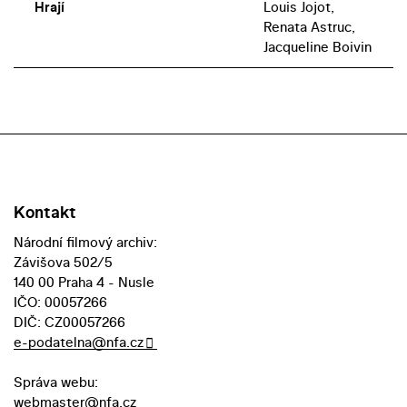
Hrají
Louis Jojot,
Renata Astruc,
Jacqueline Boivin
Kontakt
Národní filmový archiv:
Závišova 502/5
140 00 Praha 4 - Nusle
IČO: 00057266
DIČ: CZ00057266
e-podatelna@nfa.cz
Správa webu:
webmaster@nfa.cz