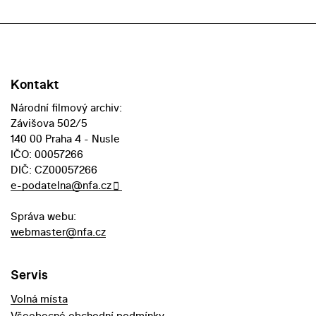
Kontakt
Národní filmový archiv:
Závišova 502/5
140 00 Praha 4 - Nusle
IČO: 00057266
DIČ: CZ00057266
e-podatelna@nfa.cz
Správa webu:
webmaster@nfa.cz
Servis
Volná místa
Všeobecné obchodní podmínky