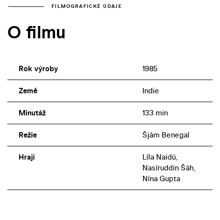
FILMOGRAFICKÉ ÚDAJE
O filmu
Rok výroby
1985
Země
Indie
Minutáž
133 min
Režie
Šjám Benegal
Hrají
Líla Naidú,
Nasíruddin Šáh,
Nína Gupta