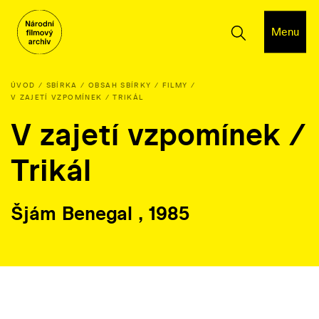
Menu
ÚVOD
SBÍRKA
OBSAH SBÍRKY
FILMY
V ZAJETÍ VZPOMÍNEK / TRIKÁL
V zajetí vzpomínek /
Trikál
Šjám Benegal , 1985