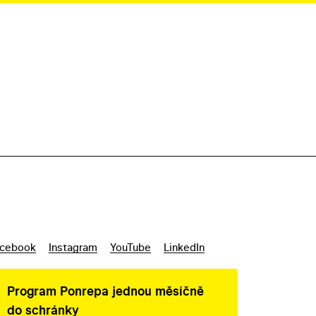
cebook
Instagram
YouTube
LinkedIn
Program Ponrepa jednou měsíčně
do schránky