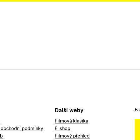
Další weby
Fa
a
Filmová klasika
 obchodní podmínky
E-shop
eb
Filmový přehled