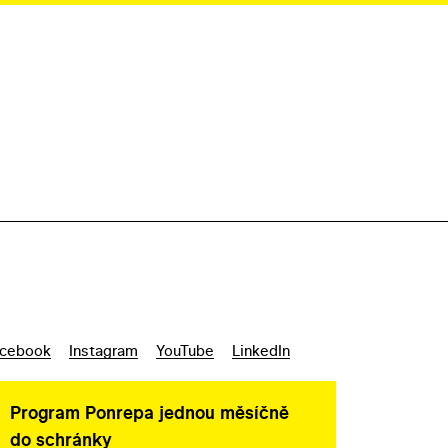
cebook
Instagram
YouTube
LinkedIn
Program Ponrepa jednou měsíčně
do schránky