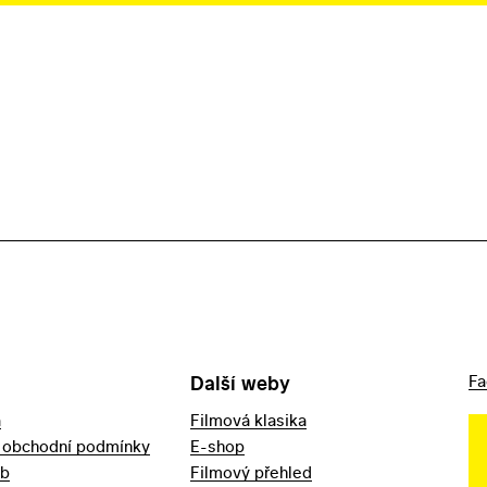
Další weby
Fa
a
Filmová klasika
 obchodní podmínky
E-shop
eb
Filmový přehled