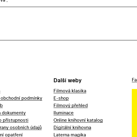
Další weby
Fa
a
Filmová klasika
 obchodní podmínky
E-shop
eb
Filmový přehled
a dokumenty
Iluminace
o přístupnosti
Online knihovní katalog
rany osobních údajů
Digitální knihovna
ní opatření
Laterna magika