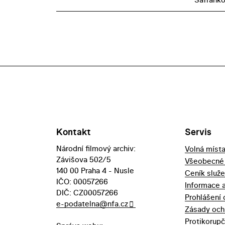
Kontakt
Servis
Národní filmový archiv:
Volná míst
Závišova 502/5
Všeobecné
140 00 Praha 4 - Nusle
Ceník služ
IČO: 00057266
Informace 
DIČ: CZ00057266
Prohlášení 
e-podatelna@nfa.cz
Zásady och
Protikorupč