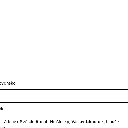
ovensko
ák
ka, Zdeněk Svěrák, Rudolf Hrušínský, Václav Jakoubek, Libuše
vá ,