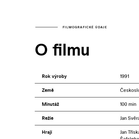
FILMOGRAFICKÉ ÚDAJE
O filmu
Rok výroby
1991
Země
Českosl
Minutáž
100 min
Režie
Jan Svěr
Hrají
Jan Třís
Šafránko