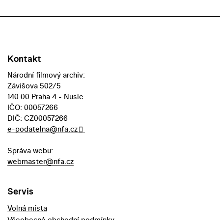
Kontakt
Národní filmový archiv:
Závišova 502/5
140 00 Praha 4 - Nusle
IČO: 00057266
DIČ: CZ00057266
e-podatelna@nfa.cz
Správa webu:
webmaster@nfa.cz
Servis
Volná místa
Všeobecné obchodní podmínky