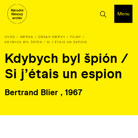
Menu
ÚVOD
SBÍRKA
OBSAH SBÍRKY
FILMY
KDYBYCH BYL ŠPIÓN / SI J’ÉTAIS UN ESPION
Kdybych byl špión /
Si j’étais un espion
Bertrand Blier , 1967