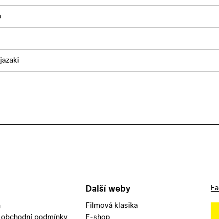
o
jazaki
Další weby
Fa
a
Filmová klasika
 obchodní podmínky
E-shop