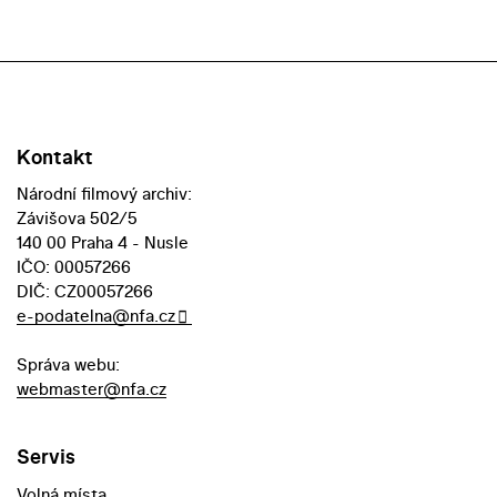
Kontakt
Národní filmový archiv:
Závišova 502/5
140 00 Praha 4 - Nusle
IČO: 00057266
DIČ: CZ00057266
e-podatelna@nfa.cz
Správa webu:
webmaster@nfa.cz
Servis
Volná místa