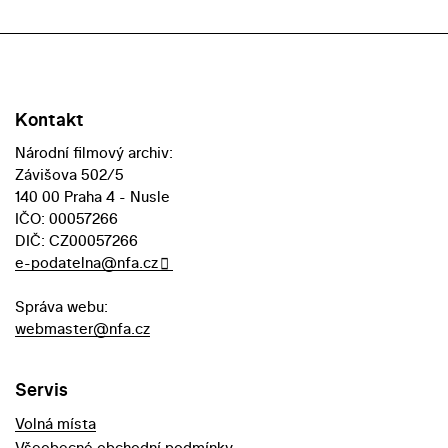
Kontakt
Národní filmový archiv:
Závišova 502/5
140 00 Praha 4 - Nusle
IČO: 00057266
DIČ: CZ00057266
e-podatelna@nfa.cz
Správa webu:
webmaster@nfa.cz
Servis
Volná místa
Všeobecné obchodní podmínky