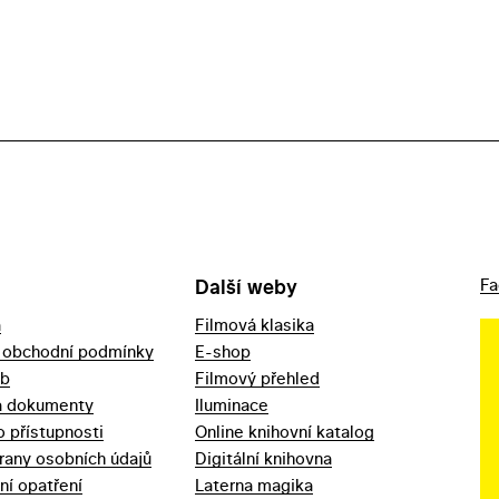
Další weby
Fa
a
Filmová klasika
 obchodní podmínky
E-shop
eb
Filmový přehled
a dokumenty
Iluminace
o přístupnosti
Online knihovní katalog
rany osobních údajů
Digitální knihovna
ní opatření
Laterna magika