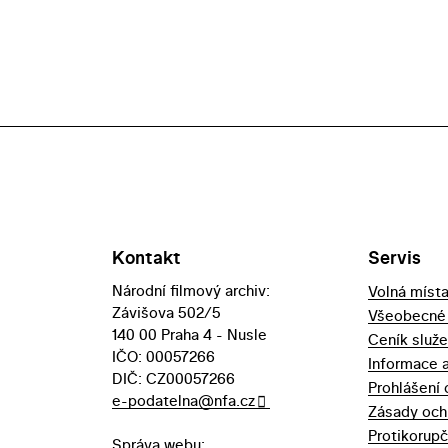
Kontakt
Servis
Národní filmový archiv:
Volná míst
Závišova 502/5
Všeobecné
140 00 Praha 4 - Nusle
Ceník služ
IČO: 00057266
Informace 
DIČ: CZ00057266
Prohlášení 
e-podatelna@nfa.cz
Zásady och
Protikorupč
Správa webu: