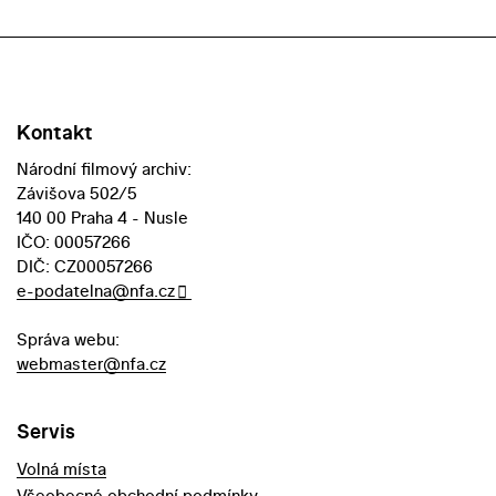
Kontakt
Národní filmový archiv:
Závišova 502/5
140 00 Praha 4 - Nusle
IČO: 00057266
DIČ: CZ00057266
e-podatelna@nfa.cz
Správa webu:
webmaster@nfa.cz
Servis
Volná místa
Všeobecné obchodní podmínky