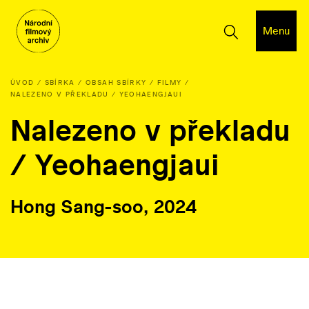
Menu
ÚVOD
SBÍRKA
OBSAH SBÍRKY
FILMY
NALEZENO V PŘEKLADU / YEOHAENGJAUI
Nalezeno v překladu
/ Yeohaengjaui
Hong Sang-soo, 2024