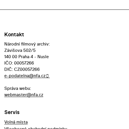
Kontakt
Národní filmový archiv:
Závišova 502/5
140 00 Praha 4 - Nusle
IČO: 00057266
DIČ: CZ00057266
e-podatelna@nfa.cz
Správa webu:
webmaster@nfa.cz
Servis
Volná místa
Všeobecné obchodní podmínky