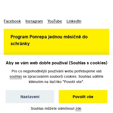
Facebook
Instagram
YouTube
LinkedIn
Program Ponrepa jednou měsíčně do
schránky
Aby se vám web dobře používal (Souhlas s cookies)
Ochrana osobních údajů
Pro co nejpohodlnější používání webu potřebujeme váš
souhlas
se zpracováním souborů cookies. Souhlas udělíte
kliknutím na tlačítko "Povolit vše".
Nastavení
Povolit vše
©️ Národní filmový archiv, 2026
Souhlas můžete odmítnout
zde
.