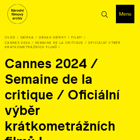
Menu
ÚVOD
SBÍRKA
OBSAH SBÍRKY
FILMY
CANNES 2024 / SEMAINE DE LA CRITIQUE / OFICIÁLNÍ VÝBĚR
KRÁTKOMETRÁŽNÍCH FILMŮ I
Cannes 2024 /
Semaine de la
critique / Oficiální
výběr
krátkometrážních