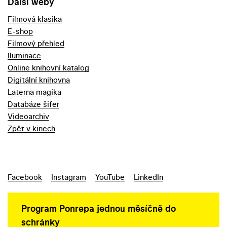
Další weby
Filmová klasika
E-shop
Filmový přehled
Iluminace
Online knihovní katalog
Digitální knihovna
Laterna magika
Databáze šifer
Videoarchiv
Zpět v kinech
Facebook
Instagram
YouTube
LinkedIn
Program Ponrepa jednou měsíčně do
schránky