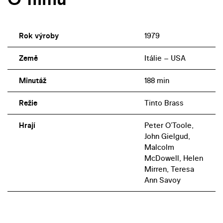
Rok výroby
1979
Země
Itálie – USA
Minutáž
188 min
Režie
Tinto Brass
Hrají
Peter OʼToole,
John Gielgud,
Malcolm
McDowell, Helen
Mirren, Teresa
Ann Savoy