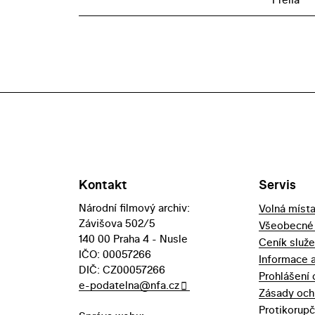
Kontakt
Servis
Národní filmový archiv:
Volná míst
Závišova 502/5
Všeobecné
140 00 Praha 4 - Nusle
Ceník služ
IČO: 00057266
Informace 
DIČ: CZ00057266
Prohlášení 
e-podatelna@nfa.cz
Zásady och
Protikorupč