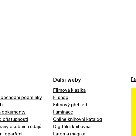
Další weby
Fa
a
Filmová klasika
 obchodní podmínky
E-shop
eb
Filmový přehled
a dokumenty
Iluminace
o přístupnosti
Online knihovní katalog
rany osobních údajů
Digitální knihovna
ní opatření
Laterna magika