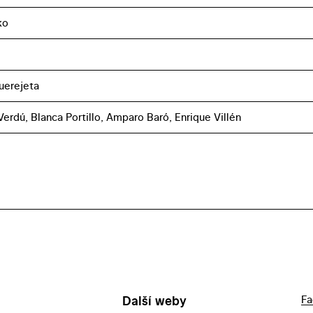
ko
uerejeta
Verdú, Blanca Portillo, Amparo Baró, Enrique Villén
Další weby
Fa