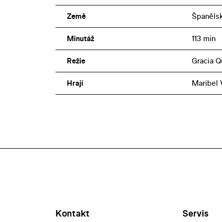
Země
Španěls
Minutáž
113 min
Režie
Gracia Q
Hrají
Maribel 
Kontakt
Servis