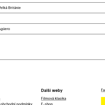
elká Británie
Agüero
Další weby
Fa
a
Filmová klasika
 obchodní podmínky
E-shop