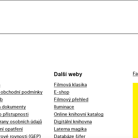
Další weby
Fa
a
Filmová klasika
 obchodní podmínky
E-shop
eb
Filmový přehled
a dokumenty
Iluminace
o přístupnosti
Online knihovní katalog
rany osobních údajů
Digitální knihovna
ní opatření
Laterna magika
ové rovnosti (GEP)
Databáze šifer