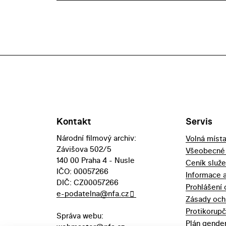
Kontakt
Servis
Národní filmový archiv:
Volná míst
Závišova 502/5
Všeobecné
140 00 Praha 4 - Nusle
Ceník služ
IČO: 00057266
Informace 
DIČ: CZ00057266
Prohlášení 
e-podatelna@nfa.cz
Zásady och
Protikorupč
Správa webu:
Plán gender