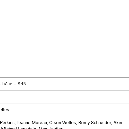
– Itálie – SRN
elles
Perkins, Jeanne Moreau, Orson Welles, Romy Schneider, Akim
, Michael Lonsdale, Max Haufler,