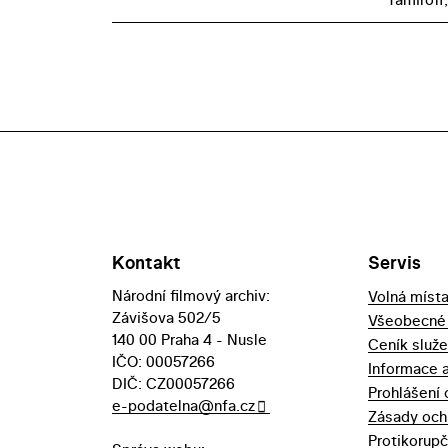
Kontakt
Servis
Národní filmový archiv:
Volná míst
Závišova 502/5
Všeobecné
140 00 Praha 4 - Nusle
Ceník služ
IČO: 00057266
Informace 
DIČ: CZ00057266
Prohlášení 
e-podatelna@nfa.cz
Zásady och
Protikorupč