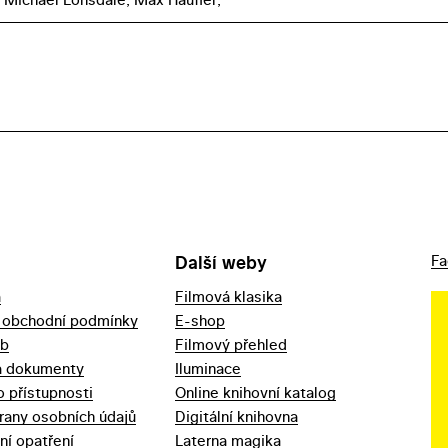
Další weby
Fa
a
Filmová klasika
 obchodní podmínky
E-shop
eb
Filmový přehled
a dokumenty
Iluminace
o přístupnosti
Online knihovní katalog
rany osobních údajů
Digitální knihovna
ní opatření
Laterna magika