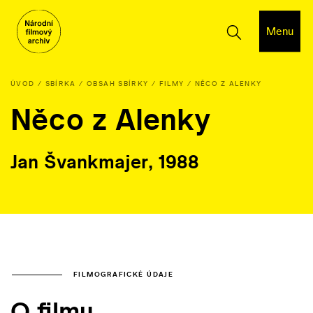
Menu
ÚVOD
SBÍRKA
OBSAH SBÍRKY
FILMY
NĚCO Z ALENKY
Něco z Alenky
Jan Švankmajer, 1988
FILMOGRAFICKÉ ÚDAJE
O filmu