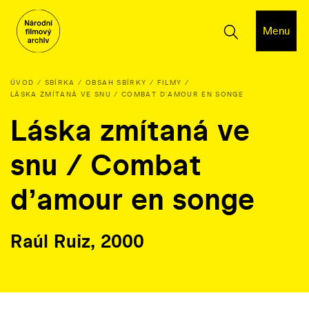
Menu
ÚVOD
SBÍRKA
OBSAH SBÍRKY
FILMY
LÁSKA ZMÍTANÁ VE SNU / COMBAT DʼAMOUR EN SONGE
Láska zmítaná ve
snu / Combat
dʼamour en songe
Raúl Ruiz, 2000