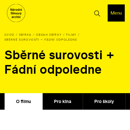
Menu
ÚVOD
SBÍRKA
OBSAH SBÍRKY
FILMY
SBĚRNÉ SUROVOSTI + FÁDNÍ ODPOLEDNE
Sběrné surovosti +
Fádní odpoledne
O filmu
Pro kina
Pro školy