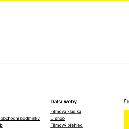
Další weby
Fa
a
Filmová klasika
 obchodní podmínky
E-shop
eb
Filmový přehled