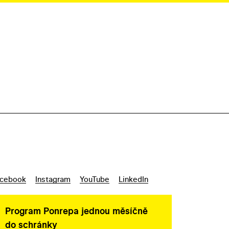
cebook
Instagram
YouTube
LinkedIn
Program Ponrepa jednou měsíčně
do schránky