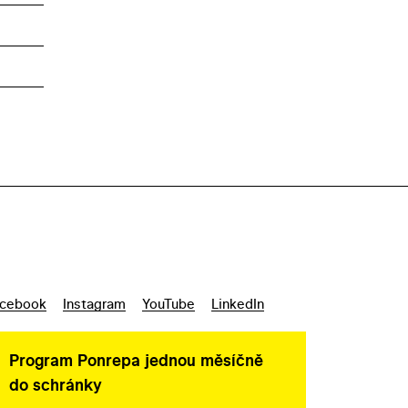
cebook
Instagram
YouTube
LinkedIn
Program Ponrepa jednou měsíčně
do schránky