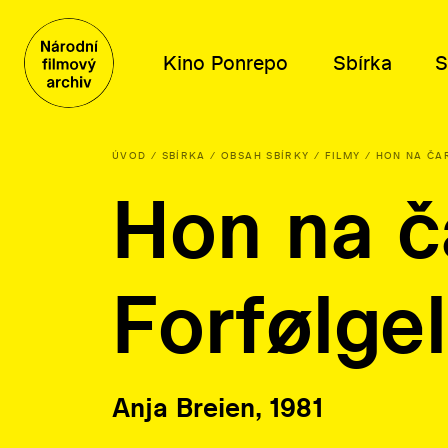
Kino Ponrepo
Sbírka
S
ÚVOD
SBÍRKA
OBSAH SBÍRKY
FILMY
HON NA ČA
Hon na č
Program
Obsah sbírky
Distribuce
Kdo jsme
Program
Filmy
Tematické výběry
Poslání a historie
Dramaturgické cykly
Knihovní fond
Katalog filmů k projekci
Poradní orgány
Forfølge
Plakáty, fotografie a další
O distribuci
Kariéra
Písemné archiválie
Lidé
Orální historie
Kontakty
Anja Breien, 1981