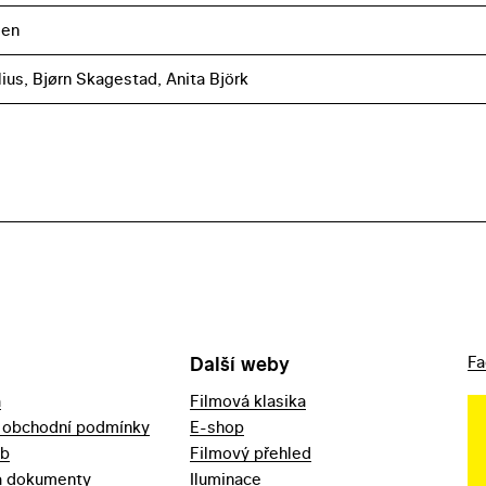
ien
lius, Bjørn Skagestad, Anita Björk
Další weby
Fa
a
Filmová klasika
 obchodní podmínky
E-shop
eb
Filmový přehled
a dokumenty
Iluminace