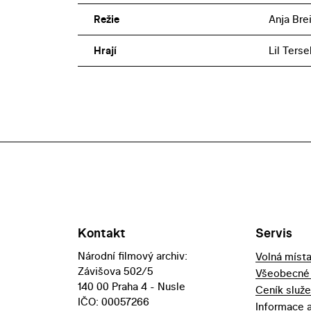
Režie
Anja Bre
Hrají
Lil Terse
Kontakt
Servis
Národní filmový archiv:
Volná míst
Závišova 502/5
Všeobecné
140 00 Praha 4 - Nusle
Ceník služ
IČO: 00057266
Informace 