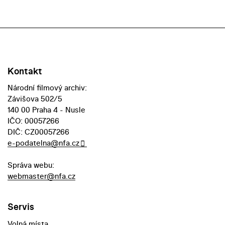
Kontakt
Národní filmový archiv:
Závišova 502/5
140 00 Praha 4 - Nusle
IČO: 00057266
DIČ: CZ00057266
e-podatelna@nfa.cz
Správa webu:
webmaster@nfa.cz
Servis
Volná místa