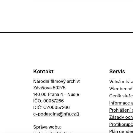
Kontakt
Servis
Národní filmový archiv:
Volná míst
Závišova 502/5
Všeobecné
140 00 Praha 4 - Nusle
Ceník služ
IČO: 00057266
Informace 
DIČ: CZ00057266
Prohlášení 
e-podatelna@nfa.cz
Zásady och
Protikorupč
Správa webu:
Plán gender