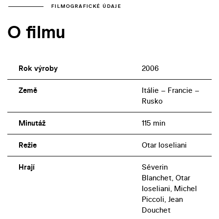
FILMOGRAFICKÉ ÚDAJE
O filmu
Rok výroby
2006
Země
Itálie – Francie –
Rusko
Minutáž
115 min
Režie
Otar Ioseliani
Hrají
Séverin
Blanchet, Otar
Ioseliani, Michel
Piccoli, Jean
Douchet