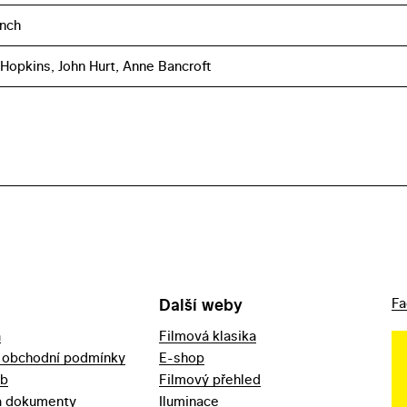
nch
Hopkins, John Hurt, Anne Bancroft
Další weby
Fa
a
Filmová klasika
 obchodní podmínky
E-shop
eb
Filmový přehled
a dokumenty
Iluminace