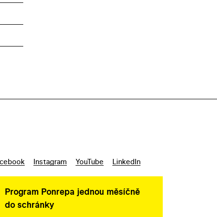
cebook
Instagram
YouTube
LinkedIn
Program Ponrepa jednou měsíčně
do schránky